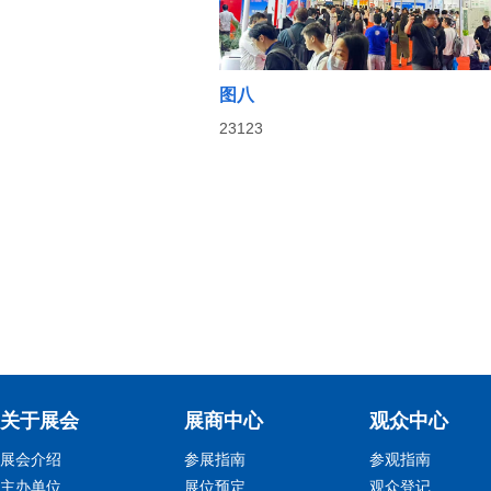
图八
23123
关于展会
展商中心
观众中心
展会介绍
参展指南
参观指南
主办单位
展位预定
观众登记